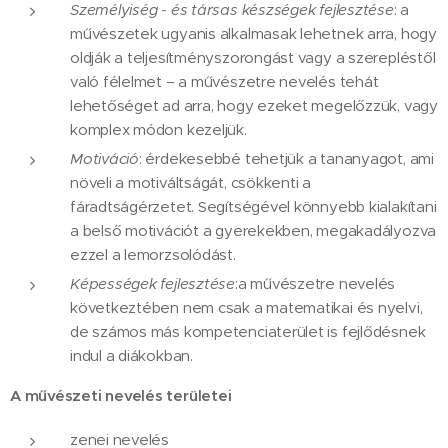
Személyiség - és társas készségek fejlesztése
: a
művészetek ugyanis alkalmasak lehetnek arra, hogy
oldják a teljesítményszorongást vagy a szerepléstől
való félelmet – a művészetre nevelés tehát
lehetőséget ad arra, hogy ezeket megelőzzük, vagy
komplex módon kezeljük.
Motiváció
: érdekesebbé tehetjük a tananyagot, ami
növeli a motiváltságát, csökkenti a
fáradtságérzetet. Segítségével könnyebb kialakítani
a belső motivációt a gyerekekben, megakadályozva
ezzel a lemorzsolódást.
Képességek fejlesztése
:a művészetre nevelés
következtében nem csak a matematikai és nyelvi,
de számos más kompetenciaterület is fejlődésnek
indul a diákokban.
A művészeti nevelés területei
zenei nevelés