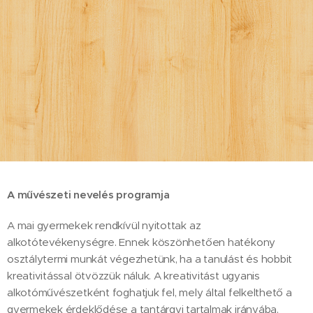
A művészeti nevelés programja
A mai gyermekek rendkívül nyitottak az
alkotótevékenységre. Ennek köszönhetően hatékony
osztálytermi munkát végezhetünk, ha a tanulást és hobbit
kreativitással ötvözzük náluk. A kreativitást ugyanis
alkotóművészetként foghatjuk fel, mely által felkelthető a
gyermekek érdeklődése a tantárgyi tartalmak irányába.