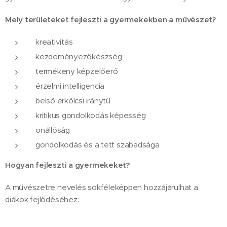
Mely területeket fejleszti a gyermekekben a művészet?
kreativitás
kezdeményezőkészség
termékeny képzelőerő
érzelmi intelligencia
belső erkölcsi iránytű
kritikus gondolkodás képesség
önállóság
gondolkodás és a tett szabadsága
Hogyan fejleszti a gyermekeket?
A művészetre nevelés sokféleképpen hozzájárulhat a
diákok fejlődéséhez: