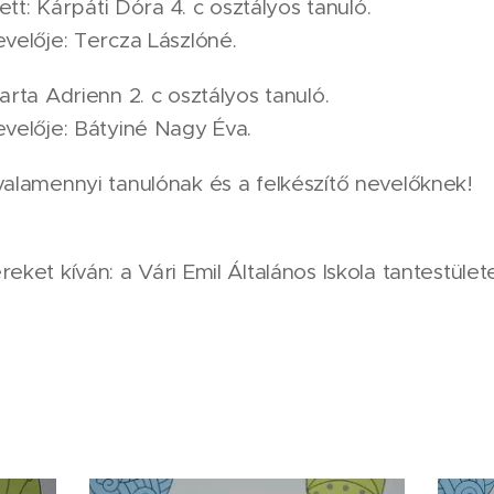
 lett: Kárpáti Dóra 4. c osztályos tanuló.
evelője: Tercza Lászlóné.
arta Adrienn 2. c osztályos tanuló.
evelője: Bátyiné Nagy Éva.
valamennyi tanulónak és a felkészítő nevelőknek!
eket kíván: a Vári Emil Általános Iskola tantestület