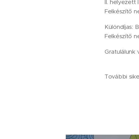
II. helyezett
Felkészítő n
Különdíjas: B
Felkészítő n
Gratulálunk 
További siker