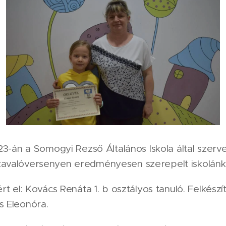
s 23-án a Somogyi Rezső Általános Iskola által szerv
zavalóversenyen eredményesen szerepelt iskolánk 
ért el: Kovács Renáta 1. b osztályos tanuló. Felkészí
s Eleonóra.