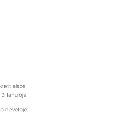
ezett alsós
3 tanulója.
tő nevelője: