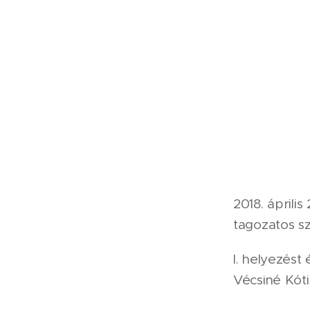
2018. áprili
tagozatos s
I. helyezést 
Vécsiné Kóti