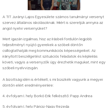
A TIT Jurányi Lajos Egyesülete számos tanulmányi versenyt
szervez általános iskolásoknak. Miért is szeretjük annyira az
angol nyelvi versenyüket?
Mert igazán izgalmas, hisz az írásbeli fordulón legjobb
teljesítményt nyújtó gyerekek a szóbeli döntőn
csillogtathatják meg kommunikációs képességeiket. Az
irányított beszélgetést szituációs feladatok és képleírás
követi, vagyis a versenyzők úgy érezhetik magukat, mint egy
szóbeli nyelvvizsgán.
A bizottság idén is értékelt, s mi büszkék vagyunk a megyei
döntőn elért eredményeinkre:
4. évfolyam I. hely Borkó Erik felkészítő: Papp Andrea
5. évfolyam I. hely Páricsi-Nagy Rezeda