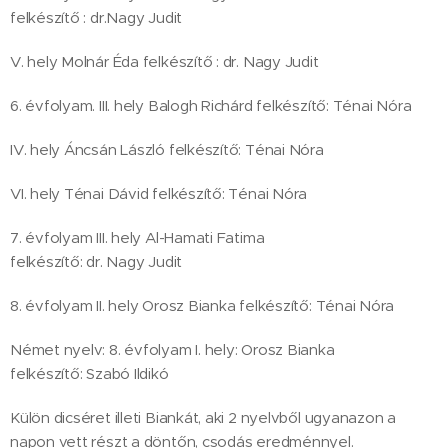
felkészítő : dr.Nagy Judit
V. hely Molnár Éda felkészítő : dr. Nagy Judit
6. évfolyam. III. hely Balogh Richárd felkészítő: Ténai Nóra
IV. hely Áncsán László felkészítő: Ténai Nóra
VI. hely Ténai Dávid felkészítő: Ténai Nóra
7. évfolyam III. hely Al-Hamati Fatima
felkészítő: dr. Nagy Judit
8. évfolyam II. hely Orosz Bianka felkészítő: Ténai Nóra
Német nyelv: 8. évfolyam I. hely: Orosz Bianka
felkészítő: Szabó Ildikó
Külön dicséret illeti Biankát, aki 2 nyelvből ugyanazon a
napon vett részt a döntőn, csodás eredménnyel.