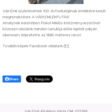
Vári Emil születésének 100. évfordulójának emlékére került
megrendezésre A VÁRI EMLÉKFUTÁS!
Amelynek keretében Pokol Miklós intézményvezetővel
közösen iskolánk miinden tanulója előre kijelölt pályán
sikeresen teljesítette az 1880 méteres távot.
További képek Facebook oldalunk
ITT
.
Share
Vári Emil Általános Iskola OM: 033386