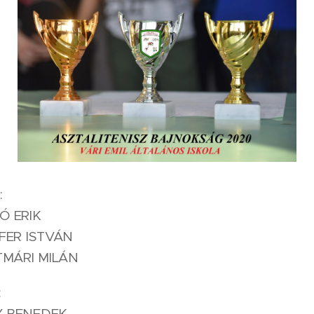
:
KÓ ERIK
AJFER ISTVÁN
ZATMÁRI MILÁN
:
GY BENEDEK