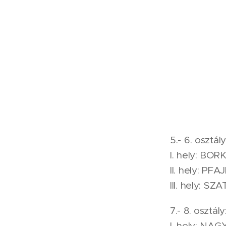
5.- 6. osztály
I. hely: BOR
II. hely: PF
III. hely: S
7.- 8. osztály
I. hely: NA