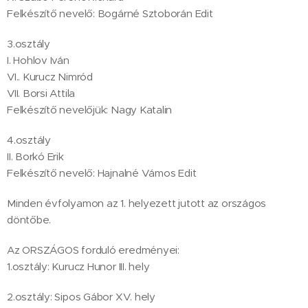
Felkészítő nevelő: Bogárné Sztoborán Edit
3.osztály
I. Hohlov Iván
VI.. Kurucz Nimród
VII. Borsi Attila
Felkészítő nevelőjük: Nagy Katalin
4.osztály
II. Borkó Erik
Felkészítő nevelő: Hajnalné Vámos Edit
Minden évfolyamon az 1. helyezett jutott az országos
döntőbe.
Az ORSZÁGOS forduló eredményei:
1.osztály: Kurucz Hunor III. hely
2.osztály: Sipos Gábor XV. hely