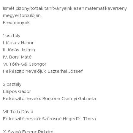
Ismét bizonyítottak tanítványaink ezen matematikaverseny
megyei fordulóján.
Eredmények:
1.osztály
I. Kurucz Hunor
II. Jónás Jázmin
IV. Borsi Máté
VI. Tóth-Gál Csongor
Felkészítő nevelőjük: Eszterhai József
2.osztály
I. Sipos Gábor
Felkészítő nevelő: Borkóné Csernyi Gabriella
VII. Tóth Dávid
Felkészítő nevelő: Szürösné Hegedűs Tímea
X. Szabó Ferenc Richárd