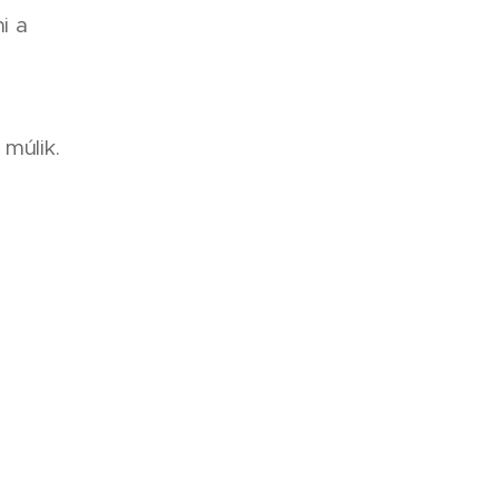
i a
 múlik.