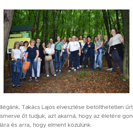
llégánk, Takács Lajos elvesztése betölthetetlen űr
Ismerve őt tudjuk, azt akarná, hogy az életére go
lára és arra, hogy elment közülünk.