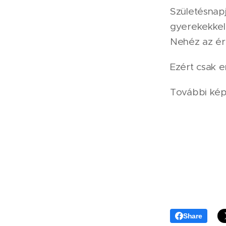
Születésnapj
gyerekekkel 
Nehéz az ér
Ezért csak e
További ké
Share