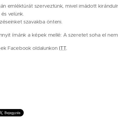
án emléktúrát szerveztünk, mivel imádott kiránduln
és velünk.
zéseinket szavakba önteni.
nnyit írnánk a képek mellé: A szeretet soha el nem
pek Facebook oldalunkon
ITT
.