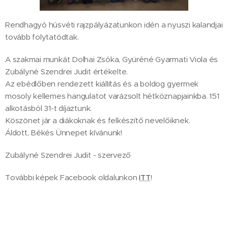
Rendhagyó húsvéti rajzpályázatunkon idén a nyuszi kalandjai
tovább folytatódtak.
A szakmai munkát Dolhai Zsóka, Gyüréné Gyarmati Viola és
Zubályné Szendrei Judit értékelte.
Az ebédlőben rendezett kiállítás és a boldog gyermek
mosoly kellemes hangulatot varázsolt hétköznapjainkba. 151
alkotásból 31-t díjaztunk.
Köszönet jár a diákoknak és felkészítő nevelőiknek.
Áldott, Békés Ünnepet kívánunk!
Zubályné Szendrei Judit - szervező
További képek Facebook oldalunkon
ITT
!