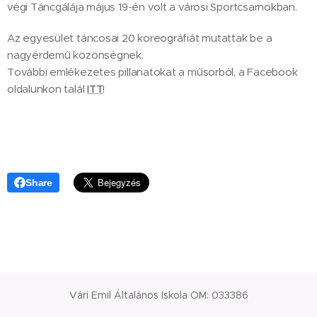
végi Táncgálája május 19-én volt a városi Sportcsarnokban.
Az egyesület táncosai 20 koreográfiát mutattak be a
nagyérdemű közönségnek.
További emlékezetes pillanatokat a műsorból, a Facebook
oldalunkon talál
ITT
!
Share
Vári Emil Általános Iskola OM: 033386