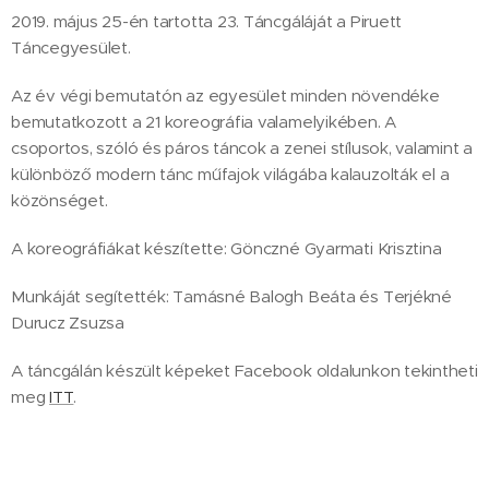
2019. május 25-én tartotta 23. Táncgáláját a Piruett
Táncegyesület.
Az év végi bemutatón az egyesület minden növendéke
bemutatkozott a 21 koreográfia valamelyikében. A
csoportos, szóló és páros táncok a zenei stílusok, valamint a
különböző modern tánc műfajok világába kalauzolták el a
közönséget.
A koreográfiákat készítette: Gönczné Gyarmati Krisztina
Munkáját segítették: Tamásné Balogh Beáta és Terjékné
Durucz Zsuzsa
A táncgálán készült képeket Facebook oldalunkon tekintheti
meg
ITT
.