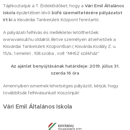
Tájékoztatjuk a T. Érdeklődőket, hogy a
Vári Emil Általános
Iskola
épületében lévő
büfé üzemeltetésére pályázatot
írt ki
a Kisvárdai Tankerületi Központ fenntartó.
A pályázati felhívás és mellékletei letölthetőek:
www.varisuli.hu oldalról, illetve személyen átvehetőek a
Kisvárdai Tankerületi Központban ( Kisvárda,Kodály Z. u.
15/a., 1.emelet , 108.szoba , volt "MHSZ székház"
Az ajánlat benyújtásának határideje: 2019. július 31.
szerda 16 óra
Amennyiben ismernek lehetséges pályázót, kérjük, hogy
továbbítsák felhívásunkat! Köszönjük!
Vári Emil Általános Iskola