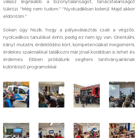
válasz leginkább a bizonytalanságot, tanácstalanságot
tükrözi. "Még nem tudom." "Nyolcadikban kiderül. Majd akkor
eldöntöm."
Sokan úgy hiszik, hogy a pályaválasztás csak a végzős,
nyolcadikos tanulókat érinti, pedig ez nem így van. Orientálni,
irányt mutatni, érdeklődési kört, kompetenciákat megismerni,
érdekes szakmákkal találkozni már jóval korábban is lehet és
érdemes. Ebben próbálunk segíteni tanítványainknak
különböző programokkal