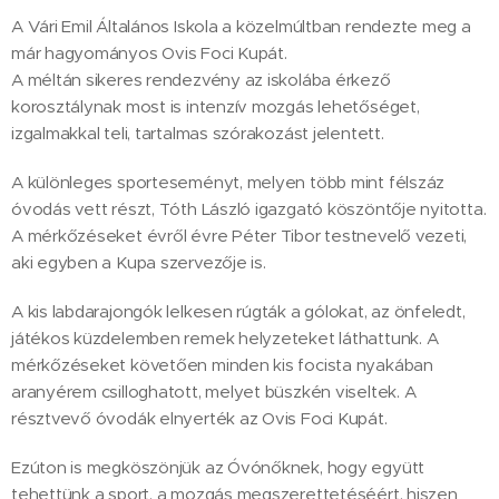
A Vári Emil Általános Iskola a közelmúltban rendezte meg a
már hagyományos Ovis Foci Kupát.
A méltán sikeres rendezvény az iskolába érkező
korosztálynak most is intenzív mozgás lehetőséget,
izgalmakkal teli, tartalmas szórakozást jelentett.
A különleges sporteseményt, melyen több mint félszáz
óvodás vett részt, Tóth László igazgató köszöntője nyitotta.
A mérkőzéseket évről évre Péter Tibor testnevelő vezeti,
aki egyben a Kupa szervezője is.
A kis labdarajongók lelkesen rúgták a gólokat, az önfeledt,
játékos küzdelemben remek helyzeteket láthattunk. A
mérkőzéseket követően minden kis focista nyakában
aranyérem csilloghatott, melyet büszkén viseltek. A
résztvevő óvodák elnyerték az Ovis Foci Kupát.
Ezúton is megköszönjük az Óvónőknek, hogy együtt
tehettünk a sport, a mozgás megszerettetéséért, hiszen