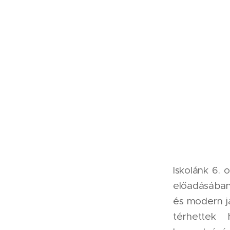
Iskolánk 6. 
előadásában
és modern j
térhettek