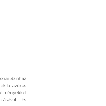
konai Színház
zek bravúros
 élményekkel
tásával és