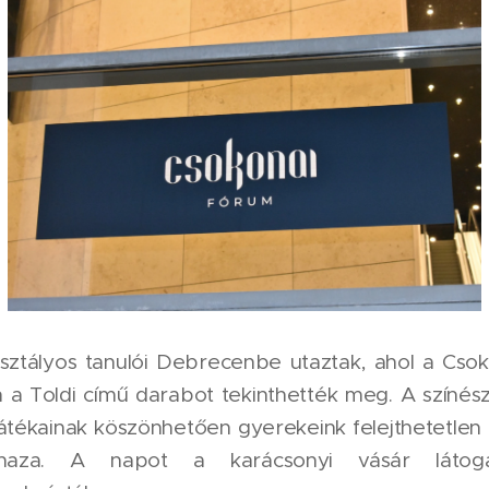
osztályos tanulói Debrecenbe utaztak, ahol a Cso
 a Toldi című darabot tekinthették meg. A színés
átékainak köszönhetően gyerekeink felejthetetlen
 haza. A napot a karácsonyi vásár látoga