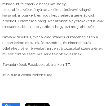
mindenütt felemelik a hangjukat, hogy
elmondják a véleményüket az őket körülvevő világról,
kiálljanak a jogaikért, és hogy képviseljék a generációjuk
érdekeit. Felemelik a hangjukat azokért a gyerekekért is, akik
nincsenek abban a helyzetben, hogy ezt megtehessék.
Iskolánk tanulói is, mint a világ számos országában ezen a
napon kékbe öltöztek, fotózkodtak, és elmondhatták
ötleteiket, véleményeiket, milyen változásokat szeretnének,
mi lesz fontos számukra, mire felnőttek lesznek.
További képek Facebook oldalunkon
ITT
.
#GoBlue #WorldChildrensDay