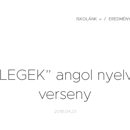
ISKOLÁNK
EREDMÉNY
„LEGEK” angol nyelv
verseny
2018.04.23