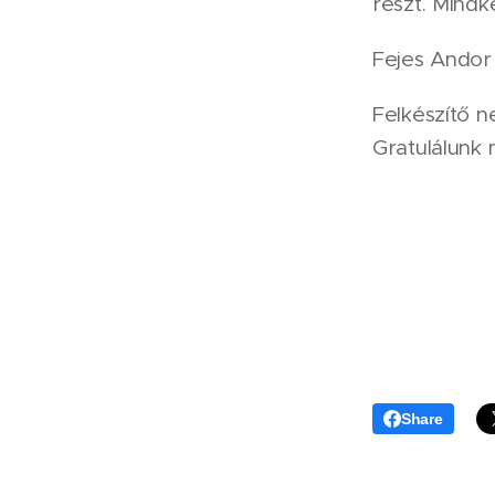
részt. Mind
Fejes Andor a
Felkészítő ne
Gratulálunk 
Share