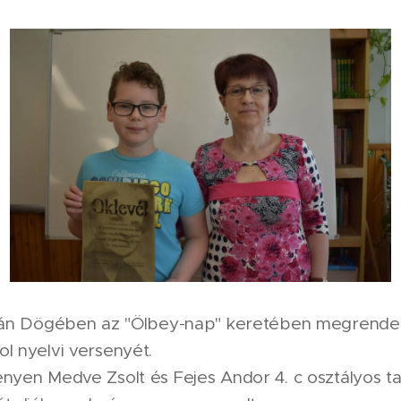
6-án Dögében az "Ölbey-nap" keretében megrende
l nyelvi versenyét.
nyen Medve Zsolt és Fejes Andor 4. c osztályos ta