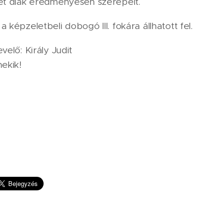
két diák eredményesen szerepelt.
 képzeletbeli dobogó III. fokára állhatott fel.
velő: Király Judit
nekik!