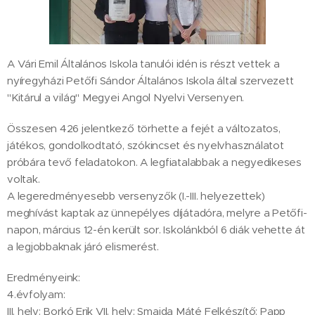
A Vári Emil Általános Iskola tanulói idén is részt vettek a
nyíregyházi Petőfi Sándor Általános Iskola által szervezett
"Kitárul a világ" Megyei Angol Nyelvi Versenyen.
Összesen 426 jelentkező törhette a fejét a változatos,
játékos, gondolkodtató, szókincset és nyelvhasználatot
próbára tevő feladatokon. A legfiatalabbak a negyedikeses
voltak.
A legeredményesebb versenyzők (I.-III. helyezettek)
meghívást kaptak az ünnepélyes díjátadóra, melyre a Petőfi-
napon, március 12-én került sor. Iskolánkból 6 diák vehette át
a legjobbaknak járó elismerést.
Eredményeink:
4.évfolyam:
III. hely: Borkó Erik VII. hely: Smajda Máté Felkészítő: Papp