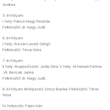
Andrea
5. évfolyam:
I. hely: Páricsi-Nagy Rezeda.
Felkészítő: dr. Nagy Judit
6. évfolyam:
I. hely: Áncsán László Gergő.
Felkészítő: Ténai Nóra
7. évfolyam
II. hely: Kruppa Eszter, Jedla Dina V. hely: Al-Hamati Fatima
,VII. Bencsik Janka
Felkészítő: dr. Nagy Judit.
8. évfolyam: III.helyezés: Orosz Bianka. Felkészítő: Ténai
Nóra
IV. helyezés: Fejes Iván.