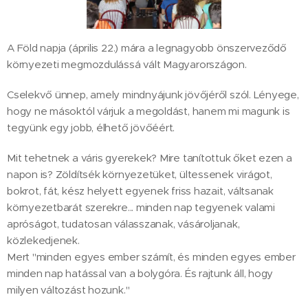
A Föld napja (április 22.) mára a legnagyobb önszerveződő
környezeti megmozdulássá vált Magyarországon.
Cselekvő ünnep, amely mindnyájunk jövőjéről szól. Lényege,
hogy ne másoktól várjuk a megoldást, hanem mi magunk is
tegyünk egy jobb, élhető jövőéért.
Mit tehetnek a váris gyerekek? Mire tanítottuk őket ezen a
napon is? Zöldítsék környezetüket, ültessenek virágot,
bokrot, fát, kész helyett egyenek friss hazait, váltsanak
környezetbarát szerekre... minden nap tegyenek valami
apróságot, tudatosan válasszanak, vásároljanak,
közlekedjenek.
Mert "minden egyes ember számít, és minden egyes ember
minden nap hatással van a bolygóra. És rajtunk áll, hogy
milyen változást hozunk."