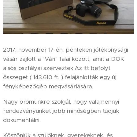
2017. november 17-én, pénteken jótékonysági
vásár zajlott a "Vári" falai között, amit a DÖK
alsós osztályai szerveztek.Az itt befolyt
összeget ( 143.610 ft. ) felajánlották egy új
fényképezőgép megvásárlására.
Nagy örömünkre szolgál, hogy valamennyi
rendezvényünket jobb minőségben tudjuk
dokumentálni.
Köszönjük a szülőknek, gyerekeknek, és