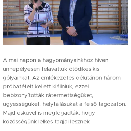
A mai napon a hagyományainkhoz híven
ünnepélyesen felavattuk ötödikes kis
gólyáinkat. Az emlékezetes délutánon három
próbatételt kellett kiállniuk, ezzel
bebizonyították rátermettségüket,
ügyességüket, helytállásukat a felső tagozaton.
Majd esküvel is megfogadták, hogy
közösségünk lelkes tagjai lesznek.