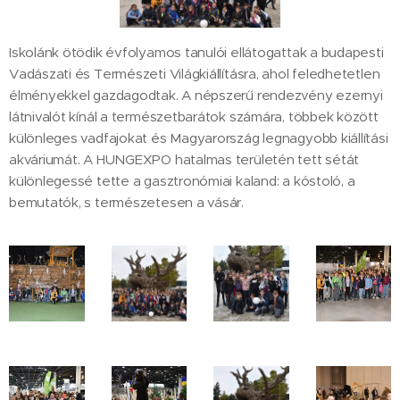
Iskolánk ötödik évfolyamos tanulói ellátogattak a budapesti
Vadászati és Természeti Világkiállításra, ahol feledhetetlen
élményekkel gazdagodtak. A népszerű rendezvény ezernyi
látnivalót kínál a természetbarátok számára, többek között
különleges vadfajokat és Magyarország legnagyobb kiállítási
akváriumát. A HUNGEXPO hatalmas területén tett sétát
különlegessé tette a gasztronómiai kaland: a kóstoló, a
bemutatók, s természetesen a vásár.