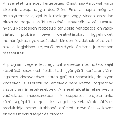
A szeretet ünnepét fergeteges Christmas-Party-val várta
iskolánk apraja-nagyja dec.12-én. Erre a napra még az
osztálytermek ajtajai is különleges vagy vicces díszekbe
öltöztek, hogy a zsűri tetszését elnyerjék. A két tanítási
nyelvű képzésben részesülő tanulókra változatos kihívások
vártak, próbára téve kreativitásukat, figyelmüket,
memóriájukat, nyelvtudásukat. Minden feladatnak tétje volt,
hisz a legjobban teljesítő osztályok értékes jutalomban
részesültek.
A program végére lett egy brit színekben pompázó, saját
készítésű díszekkel feldíszített gyönyörű karácsonyfánk,
izgalmas kincsvadászat során gyűjtött 'kincseink', de olyan
kincseket is szereztünk, amelyek nem kézzel foghatóak,
viszont annál értékesebbek. A mesehallgatás élményét a
varázslatos mesesarokban. A csoportos projektmunka
közösségépítő erejét. Az angol nyelvtanárok játékos
produkciója során kirobbanó önfeledt nevetést. A közös
éneklés meghittségét és örömét.