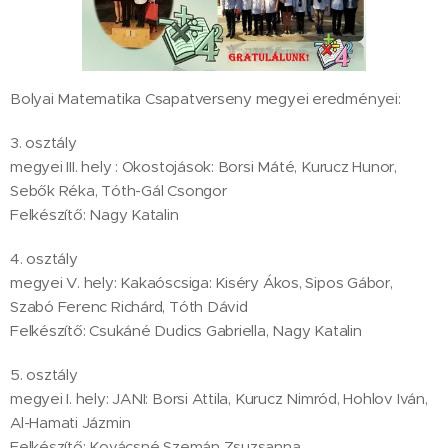
Bolyai Matematika Csapatverseny megyei eredményei:
3. osztály
megyei III. hely : Okostojások: Borsi Máté, Kurucz Hunor,
Sebők Réka, Tóth-Gál Csongor
Felkészítő: Nagy Katalin
4. osztály
megyei V. hely: Kakaóscsiga: Kiséry Ákos, Sipos Gábor,
Szabó Ferenc Richárd, Tóth Dávid
Felkészítő: Csukáné Dudics Gabriella, Nagy Katalin
5. osztály
megyei I. hely: JANI: Borsi Attila, Kurucz Nimród, Hohlov Iván,
Al-Hamati Jázmin
Felkészítő: Kovácsné Szemán Zsuzsanna