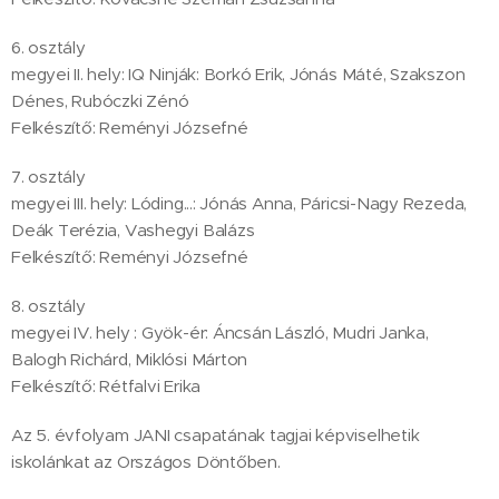
6. osztály
megyei II. hely: IQ Ninják: Borkó Erik, Jónás Máté, Szakszon
Dénes, Rubóczki Zénó
Felkészítő: Reményi Józsefné
7. osztály
megyei III. hely: Lóding...: Jónás Anna, Páricsi-Nagy Rezeda,
Deák Terézia, Vashegyi Balázs
Felkészítő: Reményi Józsefné
8. osztály
megyei IV. hely : Gyök-ér: Áncsán László, Mudri Janka,
Balogh Richárd, Miklósi Márton
Felkészítő: Rétfalvi Erika
Az 5. évfolyam JANI csapatának tagjai képviselhetik
iskolánkat az Országos Döntőben.