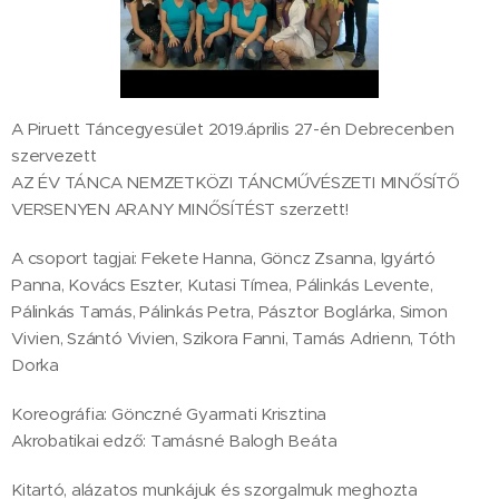
A Piruett Táncegyesület 2019.április 27-én Debrecenben
szervezett
AZ ÉV TÁNCA NEMZETKÖZI TÁNCMŰVÉSZETI MINŐSÍTŐ
VERSENYEN ARANY MINŐSÍTÉST szerzett!
A csoport tagjai: Fekete Hanna, Göncz Zsanna, Igyártó
Panna, Kovács Eszter, Kutasi Tímea, Pálinkás Levente,
Pálinkás Tamás, Pálinkás Petra, Pásztor Boglárka, Simon
Vivien, Szántó Vivien, Szikora Fanni, Tamás Adrienn, Tóth
Dorka
Koreográfia: Gönczné Gyarmati Krisztina
Akrobatikai edző: Tamásné Balogh Beáta
Kitartó, alázatos munkájuk és szorgalmuk meghozta