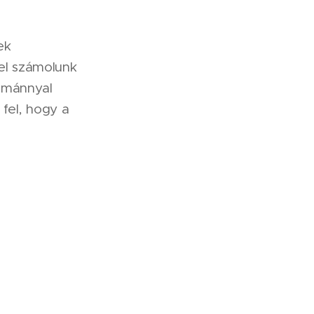
ek
mel számolunk
smánnyal
fel, hogy a