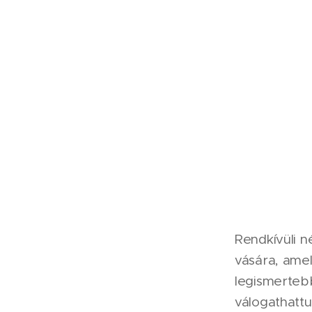
Rendkívüli 
vására, amel
legismerteb
válogathatt