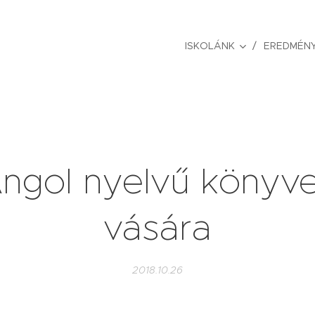
ISKOLÁNK
EREDMÉNY
ngol nyelvű könyv
vására
2018.10.26