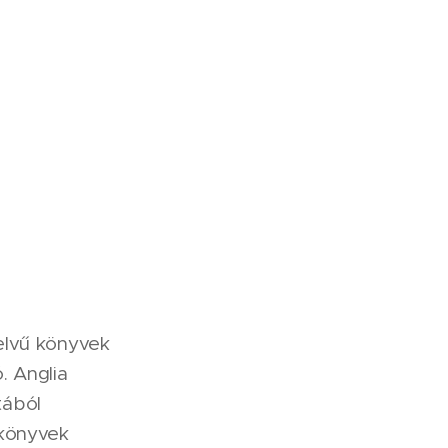
elvű könyvek
. Anglia
tából
kkönyvek