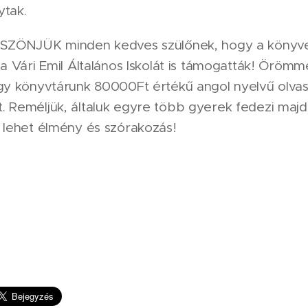
ytak.
ÖSZÖNJÜK minden kedves szülőnek, hogy a könyv
 a Vári Emil Általános Iskolát is támogatták! Öröm
ogy könyvtárunk 80000Ft értékű angol nyelvű olva
 Reméljük, általuk egyre több gyerek fedezi majd 
 lehet élmény és szórakozás!