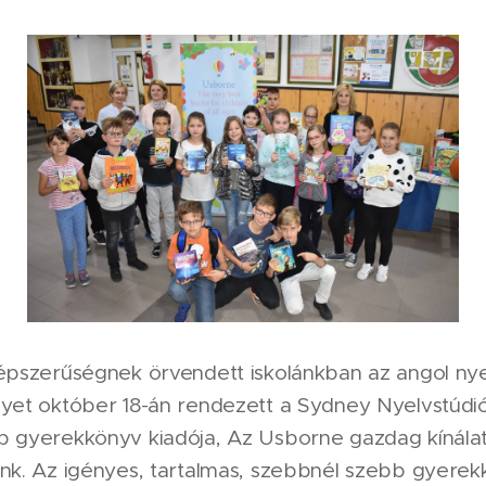
népszerűségnek örvendett iskolánkban az angol ny
yet október 18-án rendezett a Sydney Nyelvstúdió
b gyerekkönyv kiadója, Az Usborne gazdag kínála
unk. Az igényes, tartalmas, szebbnél szebb gyere