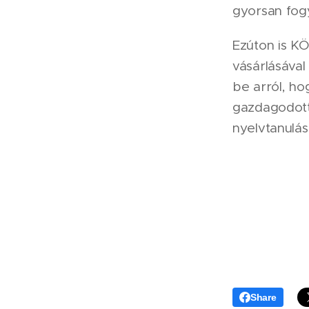
gyorsan fog
Ezúton is K
vásárlásával
be arról, h
gazdagodott.
nyelvtanulás
Share