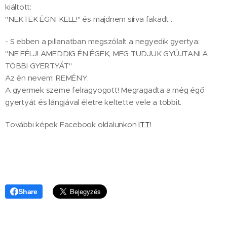
kiáltott:
"NEKTEK ÉGNI KELL!" és majdnem sírva fakadt .
- S ebben a pillanatban megszólalt a negyedik gyertya:
"NE FÉLJ! AMEDDIG ÉN ÉGEK, MEG TUDJUK GYÚJTANI A
TÖBBI GYERTYÁT"
Az én nevem: REMÉNY.
A gyermek szeme felragyogott! Megragadta a még égő
gyertyát és lángjával életre keltette vele a többit.
További képek Facebook oldalunkon
ITT
!
Share