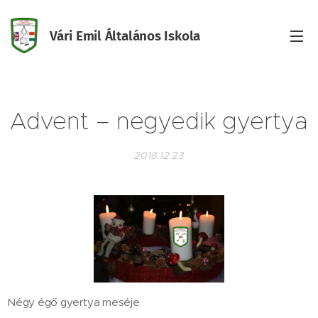
Vári Emil Általános Iskola
Iskola
Advent – negyedik gyertya
2018.12.23
Négy égő gyertya meséje