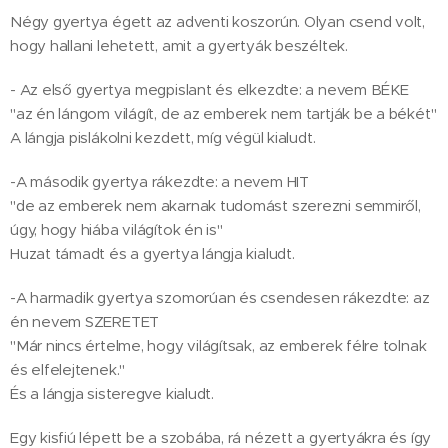
Négy gyertya égett az adventi koszorún. Olyan csend volt,
hogy hallani lehetett, amit a gyertyák beszéltek.
- Az első gyertya megpislant és elkezdte: a nevem BÉKE
"az én lángom világít, de az emberek nem tartják be a békét"
A lángja pislákolni kezdett, míg végül kialudt.
-A második gyertya rákezdte: a nevem HIT
"de az emberek nem akarnak tudomást szerezni semmiről,
úgy, hogy hiába világítok én is"
Huzat támadt és a gyertya lángja kialudt.
-A harmadik gyertya szomorúan és csendesen rákezdte: az
én nevem SZERETET
"Már nincs értelme, hogy világítsak, az emberek félre tolnak
és elfelejtenek."
És a lángja sisteregve kialudt.
Egy kisfiú lépett be a szobába, rá nézett a gyertyákra és így