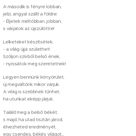
A második is fényre lobban,
jelzi, angyal szállt a földre:
- Éljetek méltóbban, jobban,
s várjatok az újszülöttre!
Lelketeket készítsétek,
- a világ újjá születhet!
Szóljon szívből belső ének,
- nyissátok meg szeretetnek!
Legyen bennünk könyörület,
új megváltónk mikor várjuk.
A világ is szebbnek tűnhet,
ha utunkat eképp járjuk.
Találd meg a belső békét,
s majd, ha utad tisztán járod,
élvezheted eredményét,
egy csendes, békés világot...