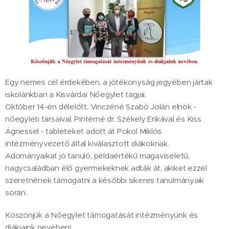
Egy nemes cél érdekében, a jótékonyság jegyében jártak
iskolánkban a Kisvárdai Nőegylet tagjai.
Október 14-én délelőtt, Vinczéné Szabó Jolán elnök -
nőegyleti társaival, Pintérné dr. Székely Erikával és Kiss
Ágnessel - tableteket adott át Pokol Miklós
intézményvezető által kiválasztott diákoknak.
Adományaikat jó tanuló, példaértékű magaviseletű,
nagycsaládban élő gyermekeknek adták át, akiket ezzel
szeretnének támogatni a későbbi sikeres tanulmányaik
során.
Köszönjük a Nőegylet támogatását intézményünk és
diákjaink nevében!