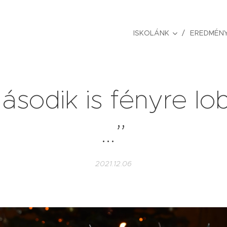
ISKOLÁNK
EREDMÉNY
ásodik is fényre lo
…”
2021.12.06