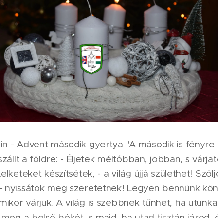
in - Advent második gyertya "A második is fényre l
 szállt a földre: - Éljetek méltóbban, jobban, s várja
Lelketeket készítsétek, - a világ újjá születhet! Szól
- nyissátok meg szeretetnek! Legyen bennünk köny
ikor várjuk. A világ is szebbnek tűnhet, ha utunk
ld meg a belső békét, s majd, ha utad tisztán járod,