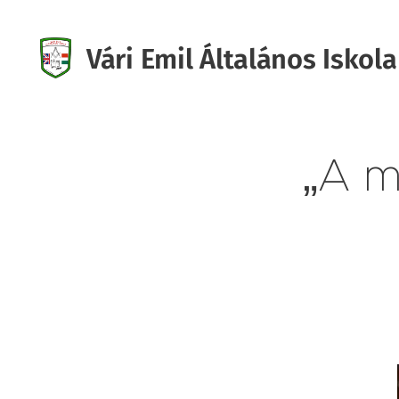
Vári Emil Általános Iskola
Iskola
„A m