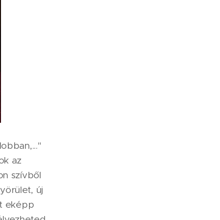
obban,..."
tok az
jon szívből
örület, új
at eképp
 élvezheted