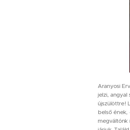
Aranyosi Erv
jelzi, angyal
újszülöttre! 
belső ének, 
megváltónk m
járjuk. Talá